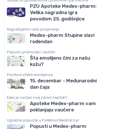
Slavlje sa uposlenicima i poslovnim partnerima
PZU Apoteke Medex-pharm:
Velika nagradna igra
povodom 25. godišnjice
Nagrađujemo vaše povjerenje
Medex-pharm Stupine slavi
rođendan
Popusti, promocije i vaučeri
Šta emolijens čini za našu
kožu?
Pozitivni efekti emolijensa
15. decembar - Međunarodni
dan čaja
Kako je nastao ovaj zdravi napitak?
Apoteke Medex-pharm vam
poklanjaju vaučere
Ugrabite popuste u Poliklinici Medical Irac
Popusti u Medex-pharm