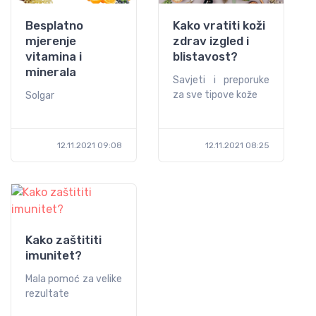
Besplatno
Kako vratiti koži
mjerenje
zdrav izgled i
vitamina i
blistavost?
minerala
Savjeti i preporuke
za sve tipove kože
Solgar
12.11.2021 09:08
12.11.2021 08:25
Kako zaštititi
imunitet?
Mala pomoć za velike
rezultate