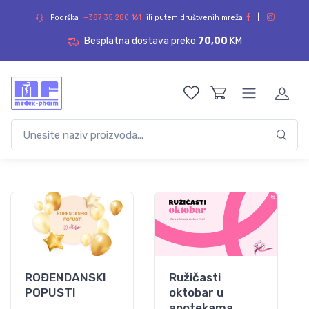
Podrška
+387 35 280 161
ili putem društvenih mreža
|
Besplatna dostava preko
70,00
KM
ROĐENDANSKI
Ružičasti
POPUSTI
oktobar u
apotekama