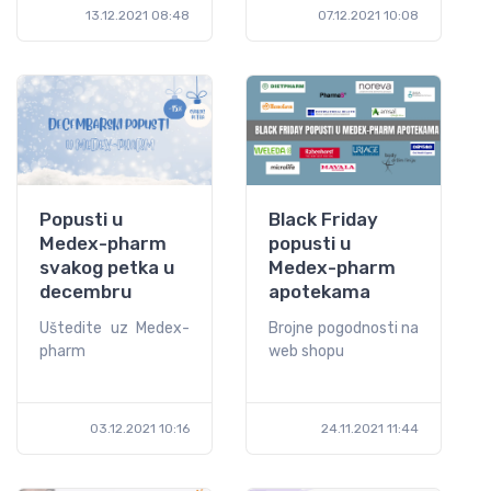
13.12.2021 08:48
07.12.2021 10:08
Popusti u
Black Friday
Medex-pharm
popusti u
svakog petka u
Medex-pharm
decembru
apotekama
Uštedite uz Medex-
Brojne pogodnosti na
pharm
web shopu
03.12.2021 10:16
24.11.2021 11:44