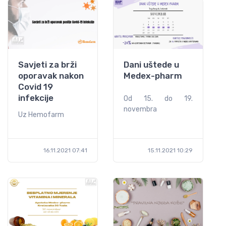
Savjeti za brži
Dani uštede u
oporavak nakon
Medex-pharm
Covid 19
infekcije
Od 15. do 19.
novembra
Uz Hemofarm
16.11.2021 07:41
15.11.2021 10:29