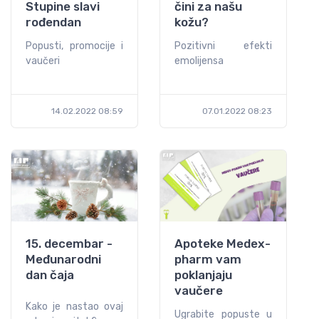
Stupine slavi
čini za našu
rođendan
kožu?
Popusti, promocije i
Pozitivni efekti
vaučeri
emolijensa
14.02.2022 08:59
07.01.2022 08:23
15. decembar -
Apoteke Medex-
Međunarodni
pharm vam
dan čaja
poklanjaju
vaučere
Kako je nastao ovaj
Ugrabite popuste u