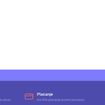
Plaćanje
a usluzi
Izvršite plaćanje putem pouzeća