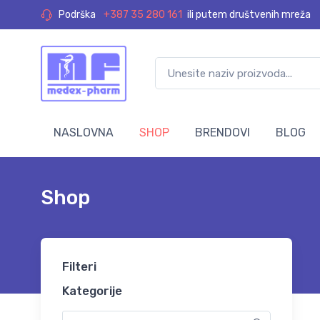
Podrška
+387 35 280 161
ili putem društvenih mreža
NASLOVNA
SHOP
BRENDOVI
BLOG
Shop
Filteri
Kategorije