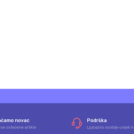
aćamo novac
Podrška
sve ostećene artikle
Ljubazno osoblje uvijek n