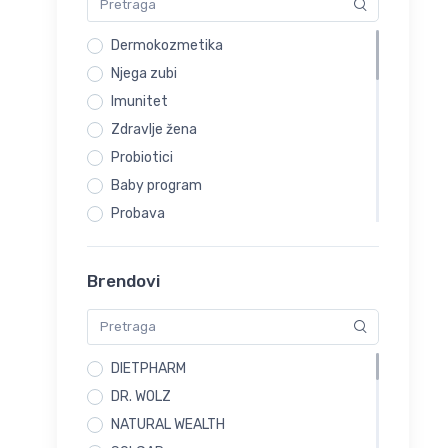
Dermokozmetika
Njega zubi
Imunitet
Zdravlje žena
Probiotici
Baby program
Probava
Preparati za smirenje i miran san
Preparati za mršavljenje
Brendovi
Kosti i zglobovi
Urinarne infekcije
Zdravlje očiju
DIETPHARM
Higijena nosa
DR. WOLZ
Alergije
NATURAL WEALTH
Trudnice i dojilje