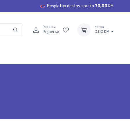
Besplatna dostava preko
70,00
KM
Pozdrav,
Korpa
Prijavi se
0.00 KM