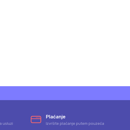
Plaćanje
a usluzi
Izvršite plaćanje putem pouzeća