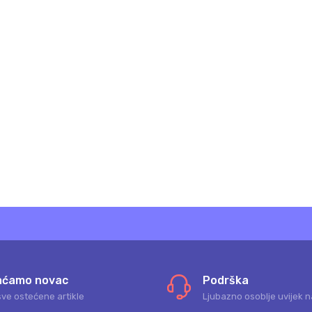
aćamo novac
Podrška
sve ostećene artikle
Ljubazno osoblje uvijek n