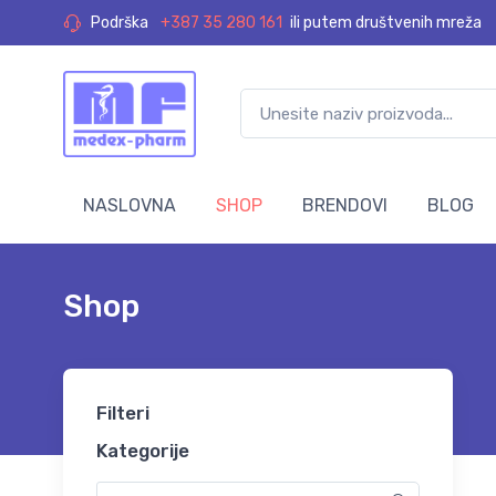
Podrška
+387 35 280 161
ili putem društvenih mreža
NASLOVNA
SHOP
BRENDOVI
BLOG
Shop
Filteri
Kategorije