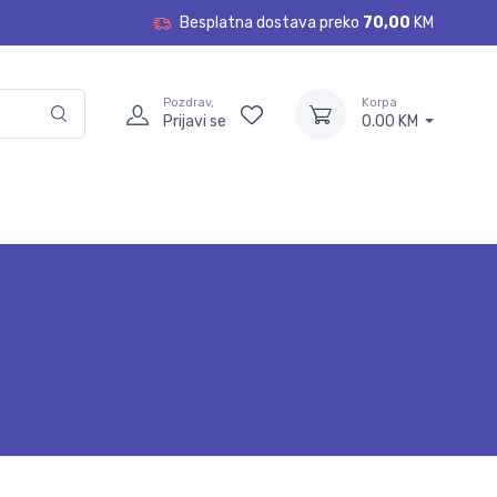
Besplatna dostava preko
70,00
KM
Pozdrav,
Korpa
Prijavi se
0.00 KM