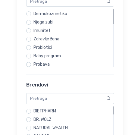
Dermokozmetika
Njega zubi
Imunitet
Zdravlje žena
Probiotici
Baby program
Probava
Preparati za smirenje i miran san
Preparati za mršavljenje
Brendovi
Kosti i zglobovi
Urinarne infekcije
Zdravlje očiju
DIETPHARM
Higijena nosa
DR. WOLZ
Alergije
NATURAL WEALTH
Trudnice i dojilje