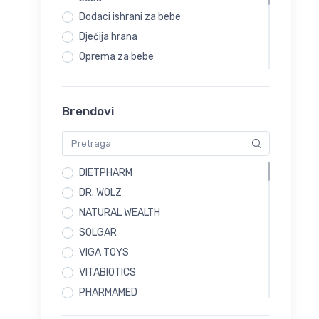
Vitamini i minerali
Dodaci ishrani za bebe
Zdravlje muškaraca
Dječija hrana
Prirodni preparati
Oprema za bebe
Viga igračke
Čišćenje bebine kože
Anemije
Njega suhe kože sklone atopiji
Brendovi
Cirkulacija i pamćenje
Njega bebine kose i vlasišta
Kreme i gelovi
Njega bebinih zuba
Hemoroidi
Dude
Medicinski aparati
DIETPHARM
Boce za bebe
PAKETI
DR. WOLZ
Čajevi
NATURAL WEALTH
SOLGAR
VIGA TOYS
VITABIOTICS
PHARMAMED
EUCERIN