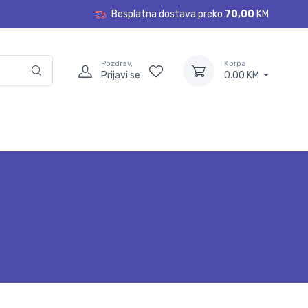
Besplatna dostava preko
70,00
KM
Pozdrav,
Korpa
Prijavi se
0.00 KM