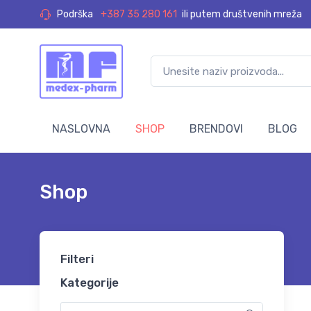
Podrška
+387 35 280 161
ili putem društvenih mreža
NASLOVNA
SHOP
BRENDOVI
BLOG
Shop
Filteri
Kategorije