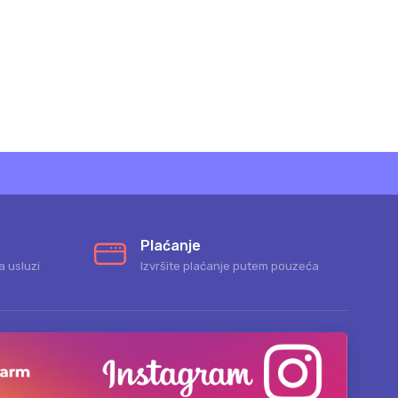
Plaćanje
a usluzi
Izvršite plaćanje putem pouzeća