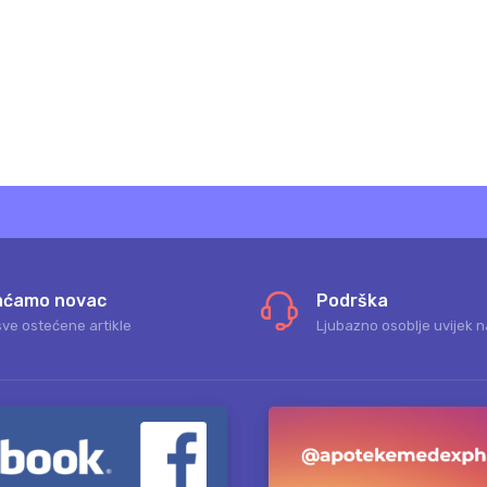
aćamo novac
Podrška
sve ostećene artikle
Ljubazno osoblje uvijek n