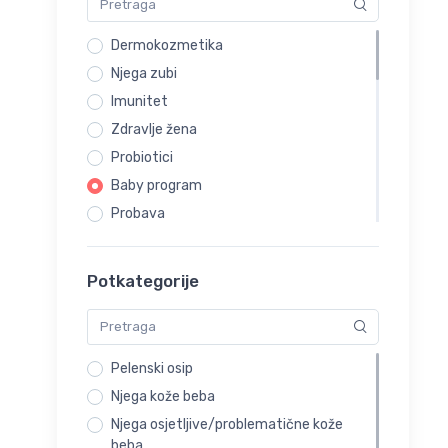
Dermokozmetika
Njega zubi
Imunitet
Zdravlje žena
Probiotici
Baby program
Probava
Preparati za smirenje i miran san
Preparati za mršavljenje
Potkategorije
Kosti i zglobovi
Urinarne infekcije
Zdravlje očiju
Pelenski osip
Higijena nosa
Njega kože beba
Alergije
Njega osjetljive/problematične kože
Trudnice i dojilje
beba