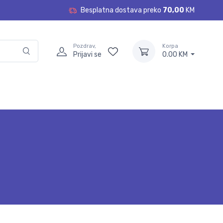
Besplatna dostava preko
70,00
KM
Pozdrav,
Korpa
Prijavi se
0.00 KM