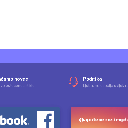
aćamo novac
Podrška
sve ostećene artikle
Ljubazno osoblje uvijek n