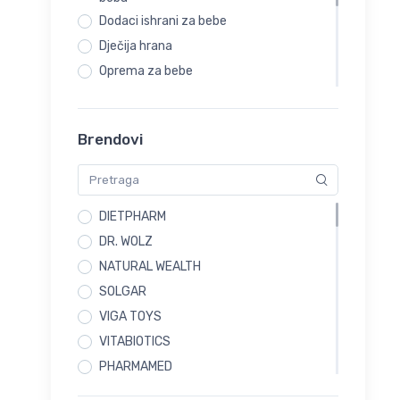
Vitamini i minerali
Dodaci ishrani za bebe
Zdravlje muškaraca
Dječija hrana
Prirodni preparati
Oprema za bebe
Viga igračke
Čišćenje bebine kože
Anemije
Njega suhe kože sklone atopiji
Brendovi
Cirkulacija i pamćenje
Njega bebine kose i vlasišta
Kreme i gelovi
Njega bebinih zuba
Hemoroidi
Dude
Medicinski aparati
DIETPHARM
Boce za bebe
PAKETI
DR. WOLZ
Čajevi
NATURAL WEALTH
SOLGAR
VIGA TOYS
VITABIOTICS
PHARMAMED
EUCERIN