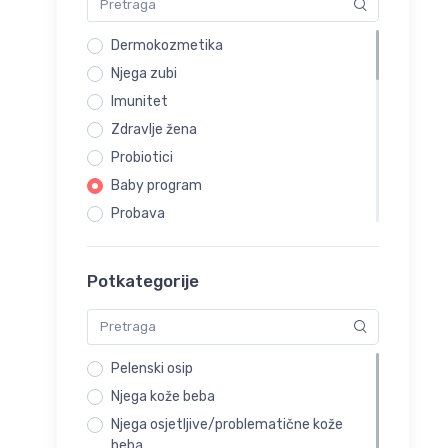
Dermokozmetika
Njega zubi
Imunitet
Zdravlje žena
Probiotici
Baby program
Probava
Preparati za smirenje i miran san
Preparati za mršavljenje
Potkategorije
Kosti i zglobovi
Urinarne infekcije
Zdravlje očiju
Pelenski osip
Higijena nosa
Njega kože beba
Alergije
Njega osjetljive/problematične kože
Trudnice i dojilje
beba