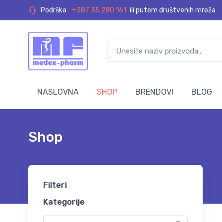
Podrška
+387 35 280 161
ili putem društvenih mreža
NASLOVNA
SHOP
BRENDOVI
BLOG
Shop
Filteri
Kategorije