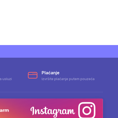
Plaćanje
a usluzi
Izvršite plaćanje putem pouzeća